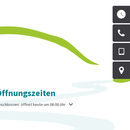
Öffnungszeiten
icken, um weitere Öffnungs- oder Schließzeiten auszublenden
schlossen:
öffnet heute um 08:00 Uhr