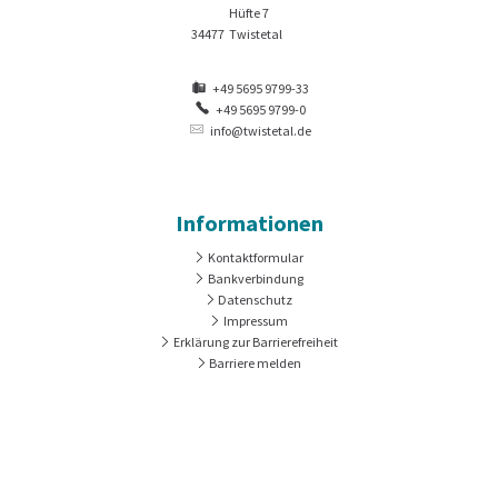
Hüfte 7
34477
Twistetal
+49 5695 9799-33
+49 5695 9799-0
info@twistetal.de
Informationen
Kontaktformular
Bankverbindung
Datenschutz
Impressum
Erklärung zur Barrierefreiheit
Barriere melden