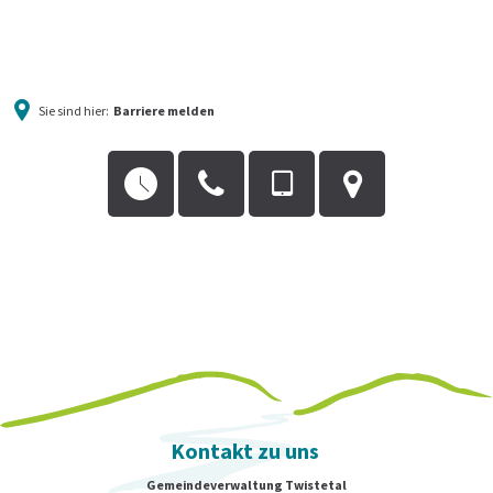
Sie sind hier:
Barriere melden
Barriere
melden
Kontakt zu uns
Gemeindeverwaltung Twistetal