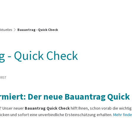
Leben & Wohnen
Bürgerservice & Rathaus
Frei
Wirtschaft & Unternehmen
ktuelles
Bauantrag - Quick Check
g - Quick Check
URST
ormiert: Der neue Bauantrag Quick
n? Unser neuer
Bauantrag Quick Check
hilft Ihnen, schon vorab die wichti
klicken und sofort eine unverbindliche Ersteinschätzung erhalten.
Mehr finden